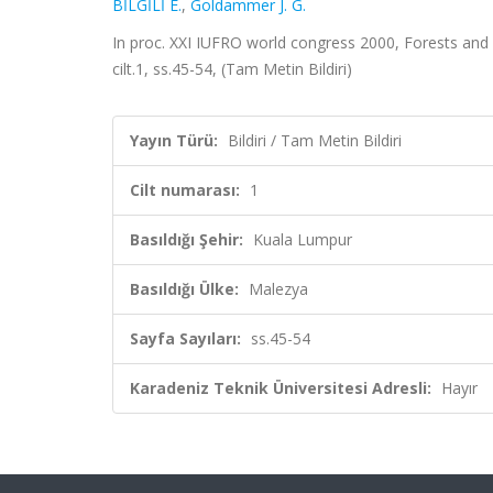
BİLGİLİ E.
,
Goldammer J. G.
In proc. XXI IUFRO world congress 2000, Forests and 
cilt.1, ss.45-54, (Tam Metin Bildiri)
Yayın Türü:
Bildiri / Tam Metin Bildiri
Cilt numarası:
1
Basıldığı Şehir:
Kuala Lumpur
Basıldığı Ülke:
Malezya
Sayfa Sayıları:
ss.45-54
Karadeniz Teknik Üniversitesi Adresli:
Hayır