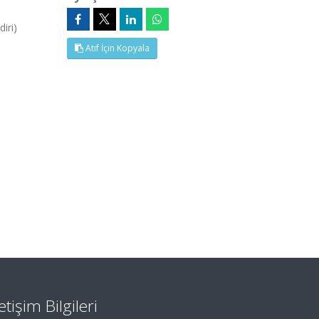
iri)
Atıf İçin Kopyala
letişim Bilgileri