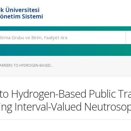
k Üniversitesi
Yönetim Sistemi
ARRIERS TO HYDROGEN-BASED...
 to Hydrogen-Based Public Tr
sing Interval-Valued Neutroso