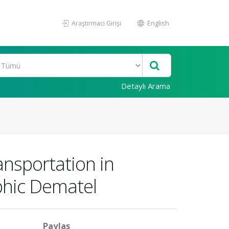
Araştırmacı Girişi
English
Detaylı Arama
ansportation in
phic Dematel
Paylaş