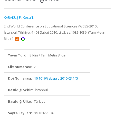
KARAKUŞ F.
,
Kosa T.
2nd World Conference on Educational Sciences (WCES-2010),
İstanbul, Türkiye, 4 - 08 Şubat 2010, cilt.2, ss.1032-1036, (Tam Metin
Bildiri)
Yayın Türü:
Bildiri / Tam Metin Bildiri
Cilt numarası:
2
Doi Numarası:
10.1016/j.sbspro.2010.03.145
Basıldığı Şehir:
İstanbul
Basıldığı Ülke:
Türkiye
Sayfa Sayıları:
ss.1032-1036