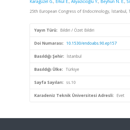
Karagüzel G.
,
Erkul E.
,
Aliyazıcıoğlu Y.
,
Beyhun N. E.
,
S
25th European Congress of Endocrinology, İstanbul, Tür
Yayın Türü:
Bildiri / Özet Bildiri
Doi Numarası:
10.1530/endoabs.90.ep157
Basıldığı Şehir:
İstanbul
Basıldığı Ülke:
Türkiye
Sayfa Sayıları:
ss.10
Karadeniz Teknik Üniversitesi Adresli:
Evet