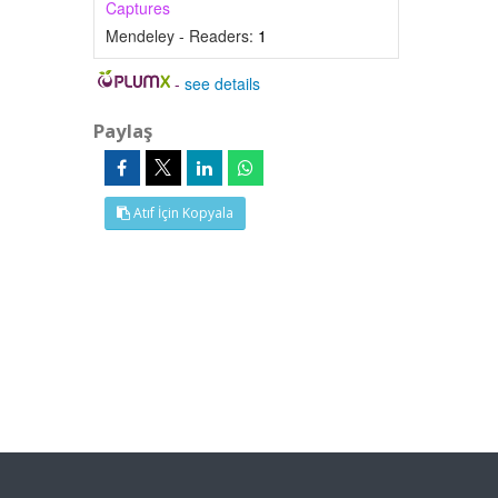
Captures
Mendeley - Readers:
1
-
see details
Paylaş
Atıf İçin Kopyala