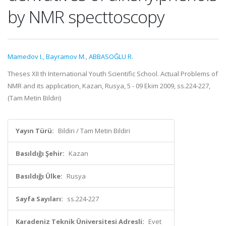
by NMR specttoscopy
Mamedov I.
,
Bayramov M.
,
ABBASOĞLU R.
Theses XII th International Youth Scientific School. Actual Problems of
NMR and its application, Kazan, Rusya, 5 - 09 Ekim 2009, ss.224-227,
(Tam Metin Bildiri)
Yayın Türü:
Bildiri / Tam Metin Bildiri
Basıldığı Şehir:
Kazan
Basıldığı Ülke:
Rusya
Sayfa Sayıları:
ss.224-227
Karadeniz Teknik Üniversitesi Adresli:
Evet