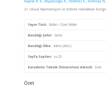
Kaynar R. K.
,
Aliyazıcıoğlu R.
,
Yenilmez E.
,
Korkmaz N.
21. Ulusal Hipertansiyon ve Böbrek Hastalıkları Kongresi
Yayın Türü:
Bildiri / Özet Bildiri
Basıldığı Şehir:
Girne
Basıldığı Ülke:
Kıbrıs (Kktc)
Sayfa Sayıları:
ss.25
Karadeniz Teknik Üniversitesi Adresli:
Evet
Özet