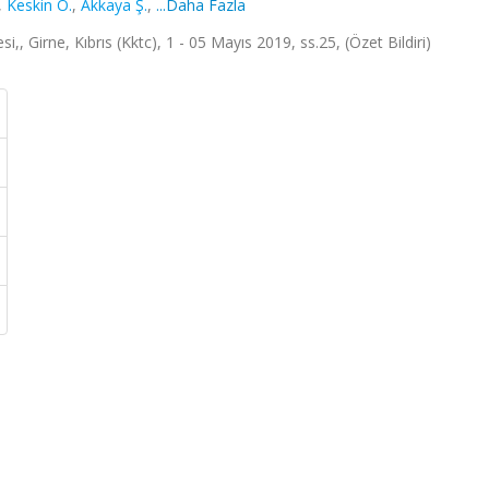
,
Keskin O.
,
Akkaya Ş.
,
...Daha Fazla
,, Girne, Kıbrıs (Kktc), 1 - 05 Mayıs 2019, ss.25, (Özet Bildiri)