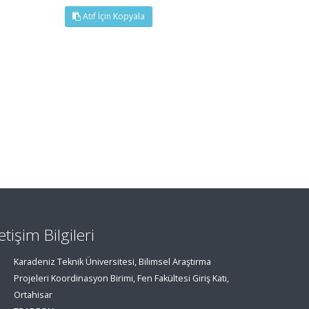
Atıf İçin Kopyala
letişim Bilgileri
Karadeniz Teknik Üniversitesi, Bilimsel Araştırma
Projeleri Koordinasyon Birimi, Fen Fakültesi Giriş Katı,
Ortahisar