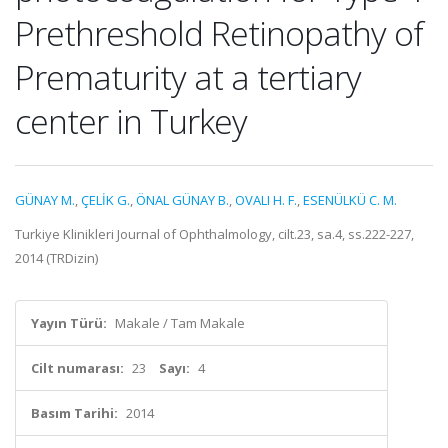
Prethreshold Retinopathy of
Prematurity at a tertiary
center in Turkey
GÜNAY M.
,
ÇELİK G.
,
ÖNAL GÜNAY B.
,
OVALI H. F.
,
ESENÜLKÜ C. M.
Turkiye Klinikleri Journal of Ophthalmology, cilt.23, sa.4, ss.222-227,
2014 (TRDizin)
Yayın Türü:
Makale / Tam Makale
Cilt numarası:
23
Sayı:
4
Basım Tarihi:
2014