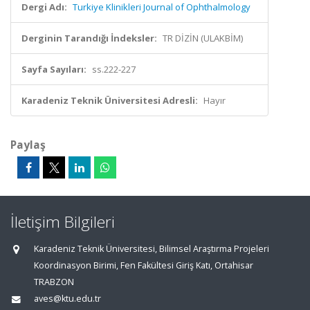
Dergi Adı:
Turkiye Klinikleri Journal of Ophthalmology
Derginin Tarandığı İndeksler:
TR DİZİN (ULAKBİM)
Sayfa Sayıları:
ss.222-227
Karadeniz Teknik Üniversitesi Adresli:
Hayır
Paylaş
İletişim Bilgileri
Karadeniz Teknik Üniversitesi, Bilimsel Araştırma Projeleri
Koordinasyon Birimi, Fen Fakültesi Giriş Katı, Ortahisar
TRABZON
aves@ktu.edu.tr