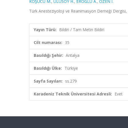
KOŞUCU M.
,
ULUSOY H.
,
EROĞLU A.
,
ÖZEN İ.
Türk Anesteziyoloji ve Reanimasyon Derneği Dergisi, Ant
Yayın Türü:
Bildiri / Tam Metin Bildiri
Cilt numarası:
35
Basıldığı Şehir:
Antalya
Basıldığı Ülke:
Türkiye
Sayfa Sayıları:
ss.279
Karadeniz Teknik Üniversitesi Adresli:
Evet