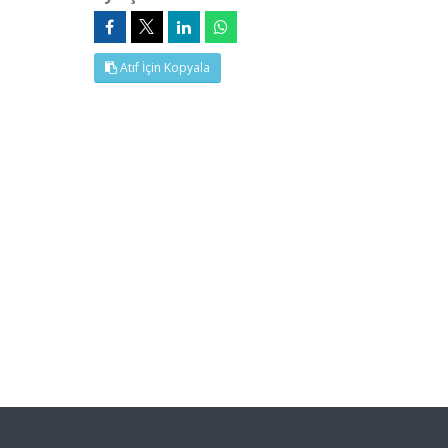
Atıf İçin Kopyala