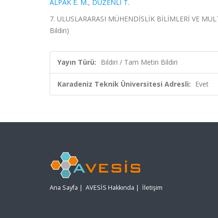
ALPAK E. M.
,
DÜZENLİ T.
7. ULUSLARARASI MÜHENDİSLİK BİLİMLERİ VE MULTİ
Bildiri)
Yayın Türü:
Bildiri / Tam Metin Bildiri
Karadeniz Teknik Üniversitesi Adresli:
Evet
Ana Sayfa
|
AVESİS Hakkında
|
İletişim