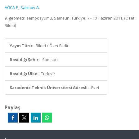
AĞCA F.
,
Salimov A.
9. geometri sempozyumu, Samsun, Türkiye, 7 - 10 Haziran 2011, (Özet
Bildiri)
Yayın Türü:
Bildiri / Özet Bildiri
Basıldığı Şehir:
Samsun
Basıldığı Ülke:
Türkiye
Karadeniz Teknik Üniversitesi Adresli:
Evet
Paylaş