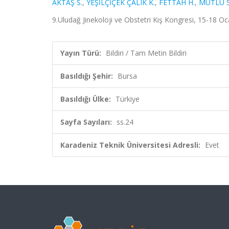
AKTAŞ S.
,
YEŞİLÇİÇEK ÇALIK K.
,
FETTAH H.
,
MUTLU S
9.Uludağ Jinekoloji ve Obstetri Kış Kongresi, 15-18 Oc
Yayın Türü:
Bildiri / Tam Metin Bildiri
Basıldığı Şehir:
Bursa
Basıldığı Ülke:
Türkiye
Sayfa Sayıları:
ss.24
Karadeniz Teknik Üniversitesi Adresli:
Evet