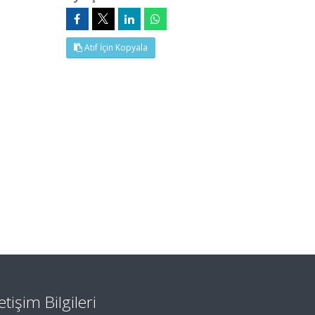
Atıf İçin Kopyala
letişim Bilgileri