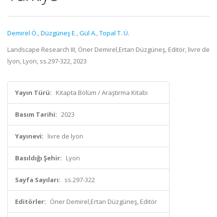
Demirel Ö.
,
Düzgüneş E.
,
Gül A.
,
Topal T. Ü.
Landscape Research III, Öner Demirel,Ertan Düzgüneş, Editör, livre de
lyon, Lyon, ss.297-322, 2023
Yayın Türü:
Kitapta Bölüm / Araştırma Kitabı
Basım Tarihi:
2023
Yayınevi:
livre de lyon
Basıldığı Şehir:
Lyon
Sayfa Sayıları:
ss.297-322
Editörler:
Öner Demirel,Ertan Düzgüneş, Editör