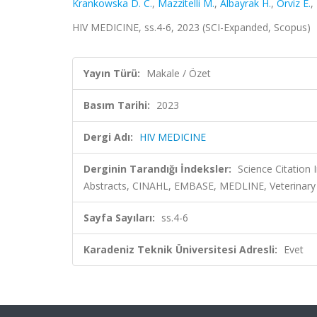
Krankowska D. C.
,
Mazzitelli M.
,
Albayrak H.
,
Orviz E.
,
HIV MEDICINE, ss.4-6, 2023 (SCI-Expanded, Scopus)
Yayın Türü:
Makale / Özet
Basım Tarihi:
2023
Dergi Adı:
HIV MEDICINE
Derginin Tarandığı İndeksler:
Science Citation
Abstracts, CINAHL, EMBASE, MEDLINE, Veterinary
Sayfa Sayıları:
ss.4-6
Karadeniz Teknik Üniversitesi Adresli:
Evet