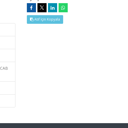
Atıf İçin Kopyala
 CAB