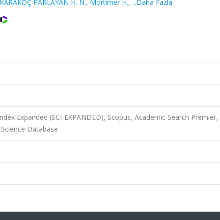
KARAKOÇ PARLAYAN H. N.
,
Mortimer H.
,
...Daha Fazla
 Index Expanded (SCI-EXPANDED), Scopus, Academic Search Premier,
 Science Database