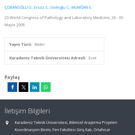
ÇOBANOĞLU Ü.
,
Ersoz S.
,
Siviloglu C.
,
MUNĞAN S.
23.World Congress of Pathology and Laboratory Medicine, 26 - 30
Mayıs 2005
Yayın Türü:
Bildiri
Karadeniz Teknik Üniversitesi Adresli:
Evet
Paylaş
İletişim Bilgileri
Karadeniz Teknik Üniversitesi, Bilimsel Araştırma Projeleri
Koordinasyon Birimi, Fen Fakültesi Giriş Katı, Ortahisar