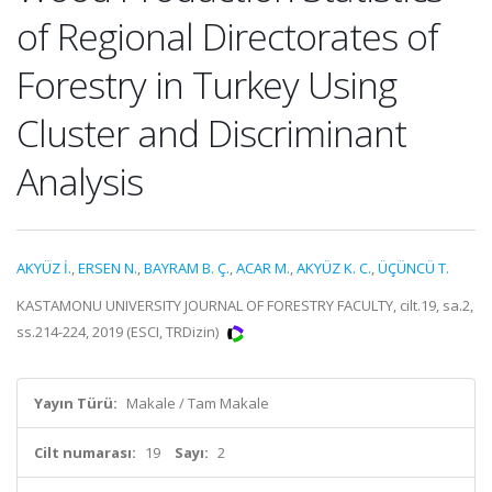
of Regional Directorates of
Forestry in Turkey Using
Cluster and Discriminant
Analysis
AKYÜZ İ.
,
ERSEN N.
,
BAYRAM B. Ç.
,
ACAR M.
,
AKYÜZ K. C.
,
ÜÇÜNCÜ T.
KASTAMONU UNIVERSITY JOURNAL OF FORESTRY FACULTY, cilt.19, sa.2,
ss.214-224, 2019 (ESCI, TRDizin)
Yayın Türü:
Makale / Tam Makale
Cilt numarası:
19
Sayı:
2