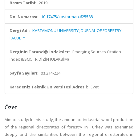
Basım Tarihi:
2019
Doi Numarası:
10.17475/kastorman.625588
Dergi Adı:
KASTAMONU UNIVERSITY JOURNAL OF FORESTRY
FACULTY
Derginin Tarandığı İndeksler:
Emerging Sources Citation
Index (ESCI), TR DİZİN (ULAKBİM)
Sayfa Sayıları:
ss.214-224
Karadeniz Teknik Üniversitesi Adresli:
Evet
Özet
Aim of study: In this study, the amount of industrial wood production
of the regional directorates of forestry in Turkey was examined
deeply and the similarities between the regional directorates in