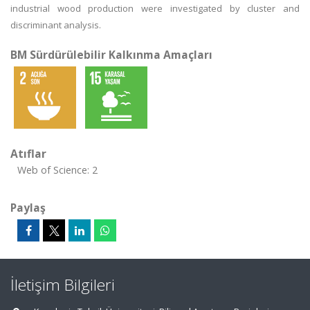
industrial wood production were investigated by cluster and
discriminant analysis.
BM Sürdürülebilir Kalkınma Amaçları
Atıflar
Web of Science: 2
Paylaş
İletişim Bilgileri