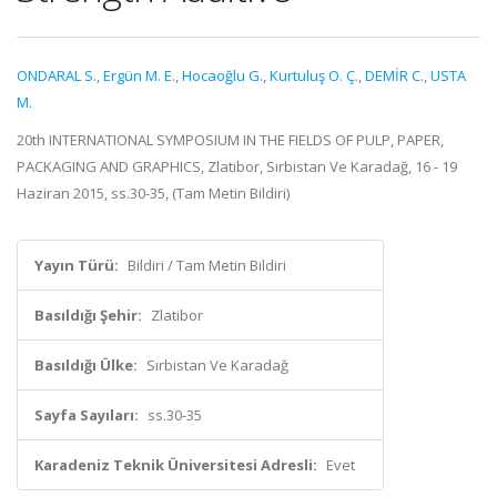
ONDARAL S.
,
Ergün M. E.
,
Hocaoğlu G.
,
Kurtuluş O. Ç.
,
DEMİR C.
,
USTA
M.
20th INTERNATIONAL SYMPOSIUM IN THE FIELDS OF PULP, PAPER,
PACKAGING AND GRAPHICS, Zlatibor, Sırbistan Ve Karadağ, 16 - 19
Haziran 2015, ss.30-35, (Tam Metin Bildiri)
Yayın Türü:
Bildiri / Tam Metin Bildiri
Basıldığı Şehir:
Zlatibor
Basıldığı Ülke:
Sırbistan Ve Karadağ
Sayfa Sayıları:
ss.30-35
Karadeniz Teknik Üniversitesi Adresli:
Evet