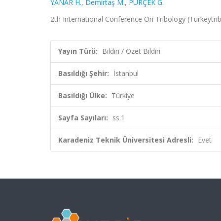
YANAR H.
,
Demirtaş M.
,
PÜRÇEK G.
2th International Conference On Tribology (Turkeytrib’1
Yayın Türü:
Bildiri / Özet Bildiri
Basıldığı Şehir:
İstanbul
Basıldığı Ülke:
Türkiye
Sayfa Sayıları:
ss.1
Karadeniz Teknik Üniversitesi Adresli:
Evet