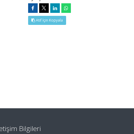
Atıf İçin Kopyala
letişim Bilgileri