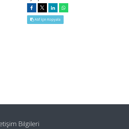
Atıf İçin Kopyala
letişim Bilgileri