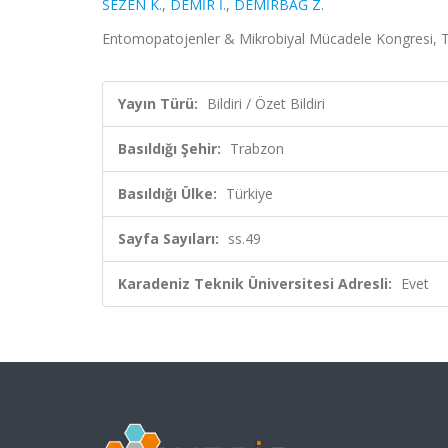
SEZEN K.
,
DEMİR İ.
,
DEMİRBAĞ Z.
Entomopatojenler & Mikrobiyal Mücadele Kongresi, Trab
Yayın Türü:
Bildiri / Özet Bildiri
Basıldığı Şehir:
Trabzon
Basıldığı Ülke:
Türkiye
Sayfa Sayıları:
ss.49
Karadeniz Teknik Üniversitesi Adresli:
Evet