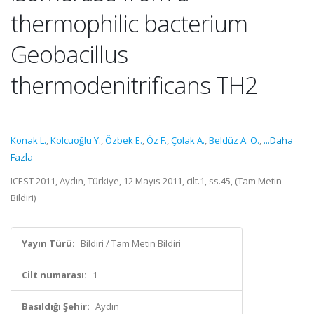
thermophilic bacterium
Geobacillus
thermodenitrificans TH2
Konak L.
,
Kolcuoğlu Y.
,
Özbek E.
,
Öz F.
,
Çolak A.
,
Beldüz A. O.
,
...Daha
Fazla
ICEST 2011, Aydın, Türkiye, 12 Mayıs 2011, cilt.1, ss.45, (Tam Metin
Bildiri)
Yayın Türü:
Bildiri / Tam Metin Bildiri
Cilt numarası:
1
Basıldığı Şehir:
Aydın