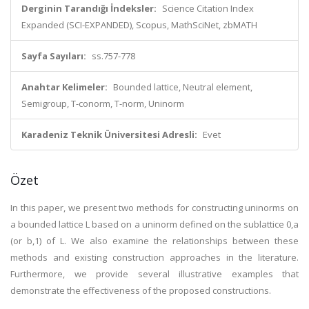
Derginin Tarandığı İndeksler:
Science Citation Index
Expanded (SCI-EXPANDED), Scopus, MathSciNet, zbMATH
Sayfa Sayıları:
ss.757-778
Anahtar Kelimeler:
Bounded lattice, Neutral element,
Semigroup, T-conorm, T-norm, Uninorm
Karadeniz Teknik Üniversitesi Adresli:
Evet
Özet
In this paper, we present two methods for constructing uninorms on
a bounded lattice L based on a uninorm defined on the sublattice 0,a
(or b,1) of L. We also examine the relationships between these
methods and existing construction approaches in the literature.
Furthermore, we provide several illustrative examples that
demonstrate the effectiveness of the proposed constructions.