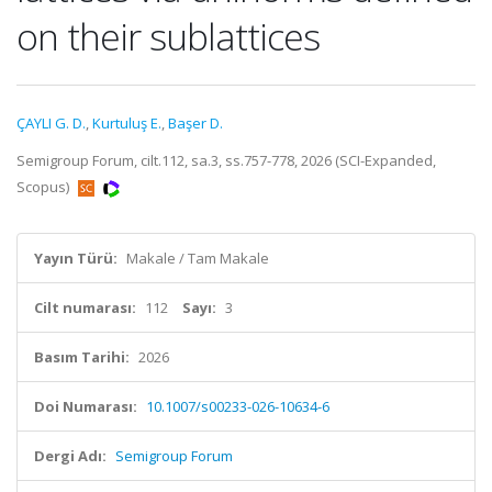
on their sublattices
ÇAYLI G. D.
,
Kurtuluş E.
,
Başer D.
Semigroup Forum, cilt.112, sa.3, ss.757-778, 2026 (SCI-Expanded,
Scopus)
Yayın Türü:
Makale / Tam Makale
Cilt numarası:
112
Sayı:
3
Basım Tarihi:
2026
Doi Numarası:
10.1007/s00233-026-10634-6
Dergi Adı:
Semigroup Forum