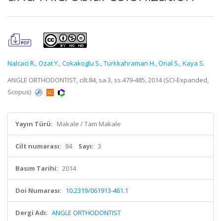
Nalcaci R.
,
Ozat Y.
,
Cokakoglu S.
,
Turkkahraman H.
,
Onal S.
,
Kaya S.
ANGLE ORTHODONTIST, cilt.84, sa.3, ss.479-485, 2014 (SCI-Expanded,
Scopus)
Yayın Türü:
Makale / Tam Makale
Cilt numarası:
84
Sayı:
3
Basım Tarihi:
2014
Doi Numarası:
10.2319/061913-461.1
Dergi Adı:
ANGLE ORTHODONTIST