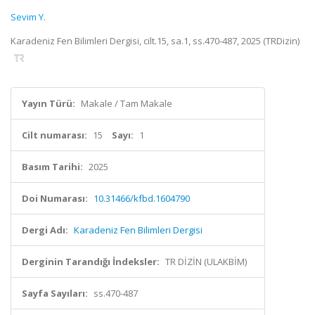
Sevim Y.
Karadeniz Fen Bilimleri Dergisi, cilt.15, sa.1, ss.470-487, 2025 (TRDizin)
Yayın Türü:
Makale / Tam Makale
Cilt numarası:
15
Sayı:
1
Basım Tarihi:
2025
Doi Numarası:
10.31466/kfbd.1604790
Dergi Adı:
Karadeniz Fen Bilimleri Dergisi
Derginin Tarandığı İndeksler:
TR DİZİN (ULAKBİM)
Sayfa Sayıları:
ss.470-487