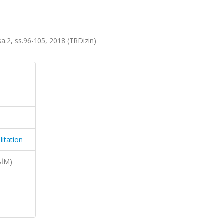
 sa.2, ss.96-105, 2018 (TRDizin)
litation
BİM)