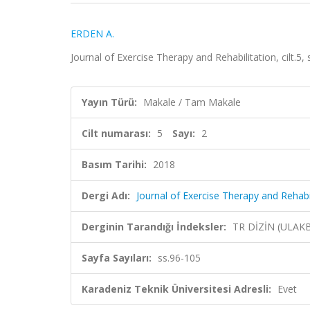
ERDEN A.
Journal of Exercise Therapy and Rehabilitation, cilt.5,
Yayın Türü:
Makale / Tam Makale
Cilt numarası:
5
Sayı:
2
Basım Tarihi:
2018
Dergi Adı:
Journal of Exercise Therapy and Rehabi
Derginin Tarandığı İndeksler:
TR DİZİN (ULAK
Sayfa Sayıları:
ss.96-105
Karadeniz Teknik Üniversitesi Adresli:
Evet