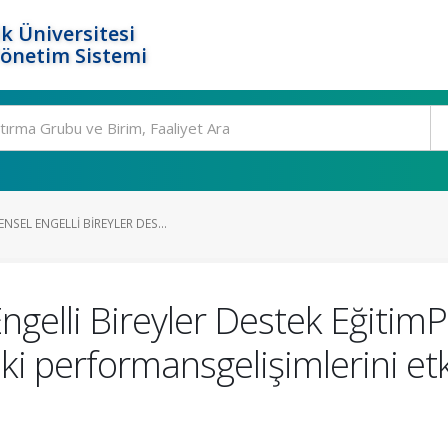
k Üniversitesi
Yönetim Sistemi
SEL ENGELLI BIREYLER DES...
gelli Bireyler Destek EğitimP
aki performansgelişimlerini etk