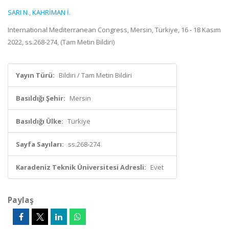
SARI N.
,
KAHRİMAN İ.
International Mediterranean Congress, Mersin, Türkiye, 16 - 18 Kasım
2022, ss.268-274, (Tam Metin Bildiri)
Yayın Türü:
Bildiri / Tam Metin Bildiri
Basıldığı Şehir:
Mersin
Basıldığı Ülke:
Türkiye
Sayfa Sayıları:
ss.268-274
Karadeniz Teknik Üniversitesi Adresli:
Evet
Paylaş