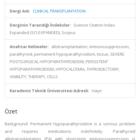
Dergi Adı:
CLINICAL TRANSPLANTATION
Derginin Tarandığı İndeksler:
Science Citation Index
Expanded (SCI-EXPANDED), Scopus
Anahtar Kelimeler:
allotransplantation, immunosuppression,
parathyroid, permanent hypoparathyroidism, tissue, SEVERE
POSTSURGICAL HYPOPARATHYROIDISM, PERSISTENT
HYPOPARATHYROIDISM, HYPOCALCEMIA, THYROIDECTOMY,
VIABILITY, THERAPY, CELLS
Karadeniz Teknik Üniversitesi Adresli:
Hayır
Özet
Background: Permanent hypoparathyroidism is a serious problem
and requires medications indefinitely. Parathyroid
allotransplantation (PA) with short-term immunosuppression is