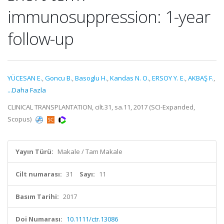
immunosuppression: 1-year
follow-up
YÜCESAN E.
,
Goncu B.
,
Basoglu H.
,
Kandas N. O.
,
ERSOY Y. E.
,
AKBAŞ F.
,
...Daha Fazla
CLINICAL TRANSPLANTATION, cilt.31, sa.11, 2017 (SCI-Expanded,
Scopus)
Yayın Türü:
Makale / Tam Makale
Cilt numarası:
31
Sayı:
11
Basım Tarihi:
2017
Doi Numarası:
10.1111/ctr.13086