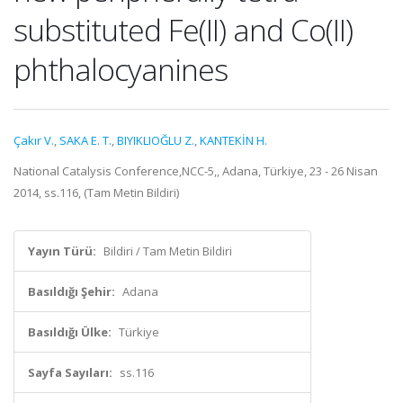
substituted Fe(II) and Co(II)
phthalocyanines
Çakır V.
,
SAKA E. T.
,
BIYIKLIOĞLU Z.
,
KANTEKİN H.
National Catalysis Conference,NCC-5,, Adana, Türkiye, 23 - 26 Nisan
2014, ss.116, (Tam Metin Bildiri)
Yayın Türü:
Bildiri / Tam Metin Bildiri
Basıldığı Şehir:
Adana
Basıldığı Ülke:
Türkiye
Sayfa Sayıları:
ss.116