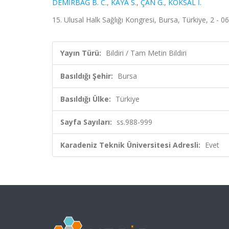
DEMİRBAĞ B. C.
,
KAYA S.
,
ÇAN G.
,
KÖKSAL İ.
15. Ulusal Halk Sağlığı Kongresi, Bursa, Türkiye, 2 - 0
Yayın Türü:
Bildiri / Tam Metin Bildiri
Basıldığı Şehir:
Bursa
Basıldığı Ülke:
Türkiye
Sayfa Sayıları:
ss.988-999
Karadeniz Teknik Üniversitesi Adresli:
Evet