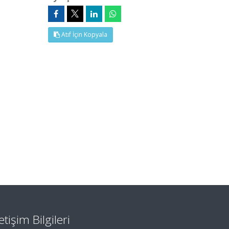
Atıf İçin Kopyala
letişim Bilgileri