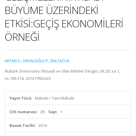
BÜYÜME ÜZERİNDEKİ
ETKİSİ:GEÇİŞ EKONOMİLERİ
ÖRNEĞİ
ARTAN S.
,
HAYALOĞLU P.
,
BALTACI N.
Atatürk Üniversitesi İktisadi ve İdari Bilimler Dergisi, cilt.28, sa.1,
ss.199-214, 2014 (TRDizin)
Yayın Türü:
Makale / Tam Makale
Cilt numarası:
28
Sayı:
1
Basım Tarihi:
2014