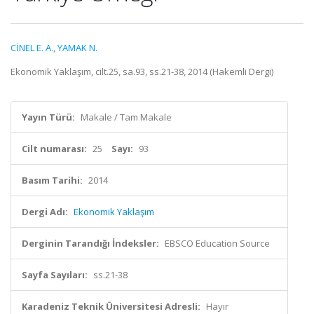
CİNEL E. A.
,
YAMAK N.
Ekonomik Yaklaşım, cilt.25, sa.93, ss.21-38, 2014 (Hakemli Dergi)
Yayın Türü:
Makale / Tam Makale
Cilt numarası:
25
Sayı:
93
Basım Tarihi:
2014
Dergi Adı:
Ekonomik Yaklaşım
Derginin Tarandığı İndeksler:
EBSCO Education Source
Sayfa Sayıları:
ss.21-38
Karadeniz Teknik Üniversitesi Adresli:
Hayır