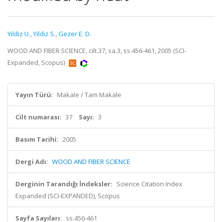
Yildiz U.
,
Yildiz S.
,
Gezer E. D.
WOOD AND FIBER SCIENCE, cilt.37, sa.3, ss.456-461, 2005 (SCI-
Expanded, Scopus)
Yayın Türü:
Makale / Tam Makale
Cilt numarası:
37
Sayı:
3
Basım Tarihi:
2005
Dergi Adı:
WOOD AND FIBER SCIENCE
Derginin Tarandığı İndeksler:
Science Citation Index
Expanded (SCI-EXPANDED), Scopus
Sayfa Sayıları:
ss.456-461