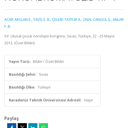
ACAR ARSLAN E.
,
TAVİL E. B.
,
ÇELEBİ TAYFUR A.
,
ÜNAL CANGÜL Ş.
,
ANLAR
F. B.
XV. Ulusal çocuk nörolojisi kongresi, Sivas, Türkiye, 22 - 25 Mayıs
2013, (Özet Bildiri)
Yayın Türü:
Bildiri / Özet Bildiri
Basıldığı Şehir:
Sivas
Basıldığı Ülke:
Türkiye
Karadeniz Teknik Üniversitesi Adresli:
Hayır
Paylaş