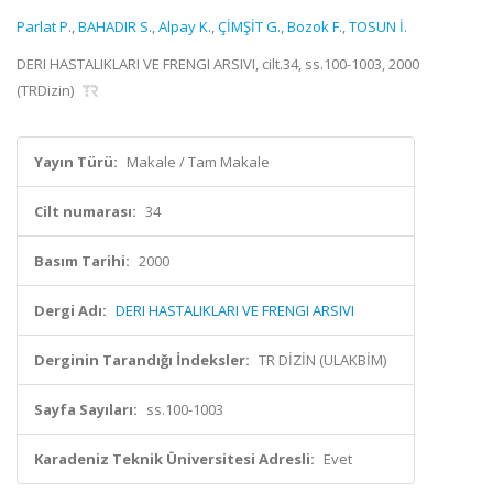
Parlat P.
,
BAHADIR S.
,
Alpay K.
,
ÇİMŞİT G.
,
Bozok F.
,
TOSUN İ.
DERI HASTALIKLARI VE FRENGI ARSIVI, cilt.34, ss.100-1003, 2000
(TRDizin)
Yayın Türü:
Makale / Tam Makale
Cilt numarası:
34
Basım Tarihi:
2000
Dergi Adı:
DERI HASTALIKLARI VE FRENGI ARSIVI
Derginin Tarandığı İndeksler:
TR DİZİN (ULAKBİM)
Sayfa Sayıları:
ss.100-1003
Karadeniz Teknik Üniversitesi Adresli:
Evet