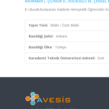
KAHRİMAN İ.
,
ÇİLİNGİR D.
,
KOCAOĞLU M.
,
ÇENGEL E
8. UlusalUluslararası Katılımlı Hemşirelik Öğrencileri K
Yayın Türü:
Bildiri / Özet Bildiri
Basıldığı Şehir:
Ankara
Basıldığı Ülke:
Türkiye
Karadeniz Teknik Üniversitesi Adresli:
Evet