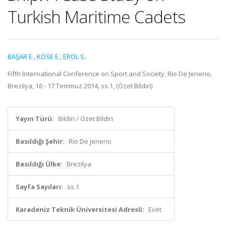
Turkish Maritime Cadets
BAŞAR E.
,
KÖSE E.
,
EROL S.
Fifth International Conference on Sport and Society, Rio De Jenerio,
Brezilya, 16 - 17 Temmuz 2014, ss.1, (Özet Bildiri)
Yayın Türü:
Bildiri / Özet Bildiri
Basıldığı Şehir:
Rio De Jenerio
Basıldığı Ülke:
Brezilya
Sayfa Sayıları:
ss.1
Karadeniz Teknik Üniversitesi Adresli:
Evet