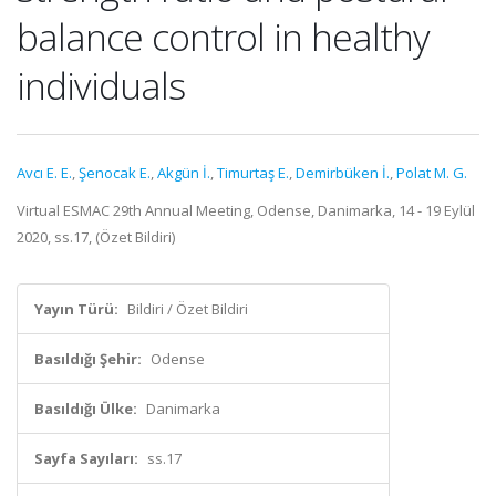
balance control in healthy
individuals
Avcı E. E.
,
Şenocak E.
,
Akgün İ.
,
Timurtaş E.
,
Demirbüken İ.
,
Polat M. G.
Virtual ESMAC 29th Annual Meeting, Odense, Danimarka, 14 - 19 Eylül
2020, ss.17, (Özet Bildiri)
Yayın Türü:
Bildiri / Özet Bildiri
Basıldığı Şehir:
Odense
Basıldığı Ülke:
Danimarka
Sayfa Sayıları:
ss.17