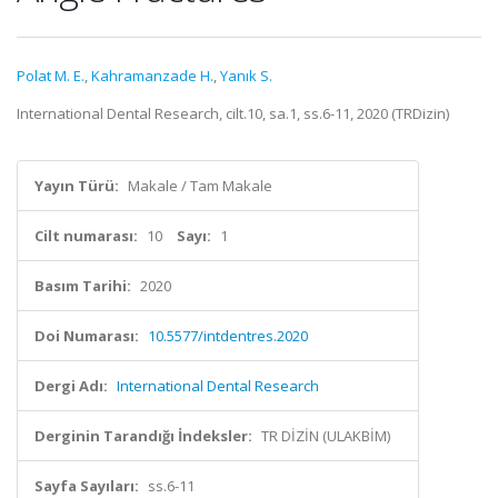
Polat M. E.
,
Kahramanzade H.
,
Yanık S.
International Dental Research, cilt.10, sa.1, ss.6-11, 2020 (TRDizin)
Yayın Türü:
Makale / Tam Makale
Cilt numarası:
10
Sayı:
1
Basım Tarihi:
2020
Doi Numarası:
10.5577/intdentres.2020
Dergi Adı:
International Dental Research
Derginin Tarandığı İndeksler:
TR DİZİN (ULAKBİM)
Sayfa Sayıları:
ss.6-11