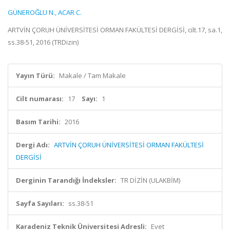
GÜNEROĞLU N.
,
ACAR C.
ARTVİN ÇORUH ÜNİVERSİTESİ ORMAN FAKÜLTESİ DERGİSİ, cilt.17, sa.1,
ss.38-51, 2016 (TRDizin)
Yayın Türü:
Makale / Tam Makale
Cilt numarası:
17
Sayı:
1
Basım Tarihi:
2016
Dergi Adı:
ARTVİN ÇORUH ÜNİVERSİTESİ ORMAN FAKÜLTESİ
DERGİSİ
Derginin Tarandığı İndeksler:
TR DİZİN (ULAKBİM)
Sayfa Sayıları:
ss.38-51
Karadeniz Teknik Üniversitesi Adresli:
Evet