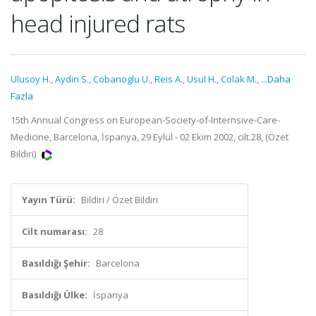
head injured rats
Ulusoy H.
,
Aydin S.
,
Cobanoglu U.
,
Reis A.
,
Usul H.
,
Colak M.
,
...Daha
Fazla
15th Annual Congress on European-Society-of-Internsive-Care-
Medicine, Barcelona, İspanya, 29 Eylül - 02 Ekim 2002, cilt.28, (Özet
Bildiri)
Yayın Türü:
Bildiri / Özet Bildiri
Cilt numarası:
28
Basıldığı Şehir:
Barcelona
Basıldığı Ülke:
İspanya