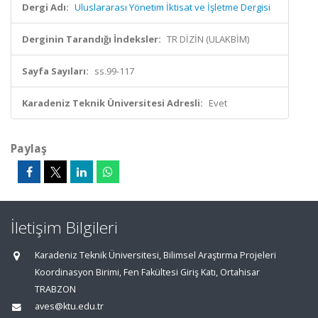
Dergi Adı:
Uluslararası Yönetim İktisat ve İşletme Dergisi
Derginin Tarandığı İndeksler:
TR DİZİN (ULAKBİM)
Sayfa Sayıları:
ss.99-117
Karadeniz Teknik Üniversitesi Adresli:
Evet
Paylaş
İletişim Bilgileri
Karadeniz Teknik Üniversitesi, Bilimsel Araştırma Projeleri
Koordinasyon Birimi, Fen Fakültesi Giriş Katı, Ortahisar
TRABZON
aves@ktu.edu.tr