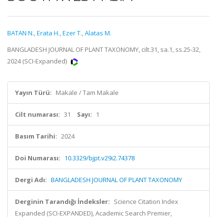
BATAN N.
,
Erata H.
,
Ezer T.
,
Alatas M.
BANGLADESH JOURNAL OF PLANT TAXONOMY, cilt.31, sa.1, ss.25-32,
2024 (SCI-Expanded)
Yayın Türü:
Makale / Tam Makale
Cilt numarası:
31
Sayı:
1
Basım Tarihi:
2024
Doi Numarası:
10.3329/bjpt.v29i2.74378
Dergi Adı:
BANGLADESH JOURNAL OF PLANT TAXONOMY
Derginin Tarandığı İndeksler:
Science Citation Index
Expanded (SCI-EXPANDED), Academic Search Premier,