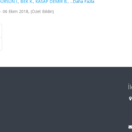
URSUN İ.
,
BEK K.
,
KASAP DEMİR B.
,
...Daha Fazla
 06 Ekim 2018, (Özet Bildiri)
İ