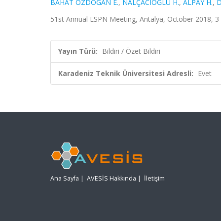
BAHAT ÖZDOĞAN E.
,
NALÇACIOĞLU H.
,
ALPAY H.
,
D
51st Annual ESPN Meeting, Antalya, October 2018, 3 -
Yayın Türü:
Bildiri / Özet Bildiri
Karadeniz Teknik Üniversitesi Adresli:
Evet
Ana Sayfa
|
AVESİS Hakkında
|
İletişim