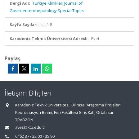
Dergi Adı:
Turkiye Klinikleri Journal of
Gastroenterohepatology Special Topics
Sayfa Sayıları:
ss.1-8
Karadeniz Teknik Üniversitesi Adresli:
Evet
Paylaş
İletişim Bilgileri
Karadeniz Teknik Üniversitesi, Bilimsel Araştırma Projeleri
Koordinasyon Birimi, Fen Fakültesi Giriş Katı, Ortahisar
TRABZON
aves@ktu.edu.tr
0462 377 22 00 - 35 90