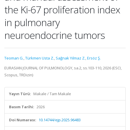
the Ki-67 proliferation index
in pulmonary
neuroendocrine tumors
Teoman G.
,
Türkmen Usta Z.
,
Sağnak Yılmaz Z.
,
Ersöz Ş.
EURASIAN JOURNAL OF PULMONOLOGY, sa.2, ss.103-110, 2026 (ESCI,
Scopus, TRDizin)
Yayın Türü:
Makale / Tam Makale
Basım Tarihi:
2026
Doi Numarası:
10.14744/ejp.2025.96483