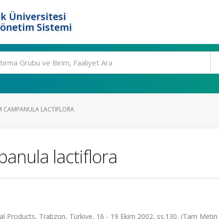
k Üniversitesi
Yönetim Sistemi
M CAMPANULA LACTIFLORA
anula lactiflora
l Products, Trabzon, Türkiye, 16 - 19 Ekim 2002, ss.130, (Tam Metin B