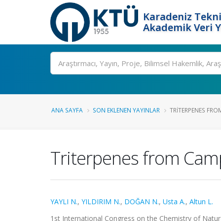
Karadeniz Tekni
Akademik Veri 
Ara
ANA SAYFA
SON EKLENEN YAYINLAR
TRITERPENES FRO
Triterpenes from Camp
YAYLI N.
,
YILDIRIM N.
,
DOĞAN N.
,
Usta A.
,
Altun L.
1st International Congress on the Chemistry of Natura