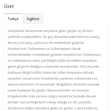
Özet
Türkçe
İngilizce
Selçuklular döneminde meydana gelen göçleri üç dönem
şeklinde inceleyebiliriz. Bu göç dönemlerinden birincisi arayış,
ikincisi yurt tutuş, üçüncüsü de entelektüel göçlerle
Anadolu’nun Türkleşmesi ve İslâmlaşması olarak
isimlendirilebilir. Entelektüel göçlerle Anadolu’nun Türkleşmesi
ve İslâmlaşması daha çok Moğol istilâsı ile birlikte meydana
gelen göçlerle olduğunu söylemek mümkündür. Orta Asya’da
başlayan Moğol istilâsı, bütün bir İslâm dünyasına dehşet
saçarken, tasavvufun Anadolu’da yayılması noktasında son
derece önemli bir rol oynamıştır. Moğolların önünden kaçmak
üzere başlayan bu göçler, Maveraünnehir ve Horasan
bölgelerinden batı yönüne doğru sürekli bir biçimde devam
etmiştir. Ayrıca Moğolların sebep olduğu ve XIII. yüzyılda
Anadolu’ya doğru meydana gelen bu göçler, o ana kadar bu