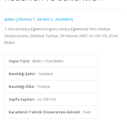
ŞENEL ÇORUHLU T.
,
ER NAS S.
,
YILDIRIM N.
1. Ulusal Kimya Eğitimi Kongresi, Kimya Eğitiminde Yeni Ufuklar
Sempozyumu, İstanbul, Türkiye, 20 Haziran 2007, ss.128-129, (Özet
Bildiri)
Yayın Türü:
Bildiri / Özet Bildiri
Basıldığı Şehir:
İstanbul
Basıldığı Ülke:
Türkiye
Sayfa Sayıları:
ss.128-129
Karadeniz Teknik Üniversitesi Adresli:
Evet