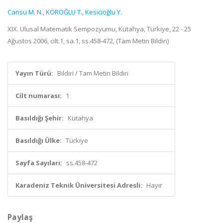
Cansu M. N.
,
KÖROĞLU T.
,
Kesicioğlu Y.
XIX. Ulusal Matematik Sempozyumu, Kütahya, Türkiye, 22 - 25
Ağustos 2006, cilt.1, sa.1, ss.458-472, (Tam Metin Bildiri)
Yayın Türü:
Bildiri / Tam Metin Bildiri
Cilt numarası:
1
Basıldığı Şehir:
Kütahya
Basıldığı Ülke:
Türkiye
Sayfa Sayıları:
ss.458-472
Karadeniz Teknik Üniversitesi Adresli:
Hayır
Paylaş