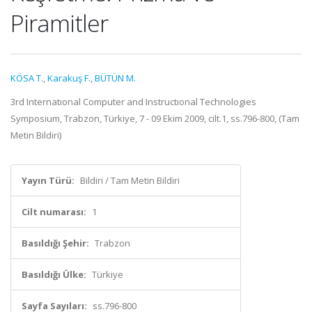
Piramitler
KÖSA T.
,
Karakuş F.
,
BÜTÜN M.
3rd Internatıonal Computer and Instructıonal Technologies
Symposium, Trabzon, Türkiye, 7 - 09 Ekim 2009, cilt.1, ss.796-800, (Tam
Metin Bildiri)
Yayın Türü:
Bildiri / Tam Metin Bildiri
Cilt numarası:
1
Basıldığı Şehir:
Trabzon
Basıldığı Ülke:
Türkiye
Sayfa Sayıları:
ss.796-800