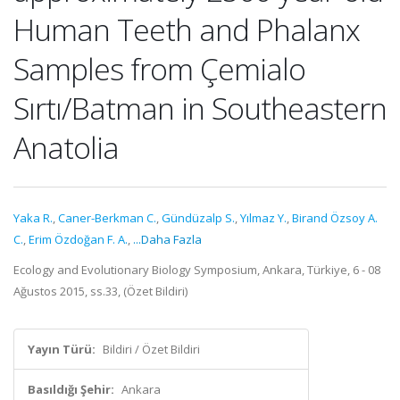
Human Teeth and Phalanx
Samples from Çemialo
Sırtı/Batman in Southeastern
Anatolia
Yaka R.
,
Caner-Berkman C.
,
Gündüzalp S.
,
Yılmaz Y.
,
Birand Özsoy A.
C.
,
Erim Özdoğan F. A.
,
...Daha Fazla
Ecology and Evolutionary Biology Symposium, Ankara, Türkiye, 6 - 08
Ağustos 2015, ss.33, (Özet Bildiri)
Yayın Türü:
Bildiri / Özet Bildiri
Basıldığı Şehir:
Ankara